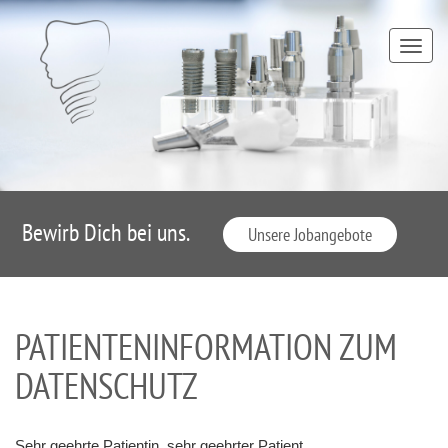
TOGG
NAVI
Bewirb Dich bei uns.
Unsere Jobangebote
PATIENTENINFORMATION ZUM
DATENSCHUTZ
Sehr geehrte Patientin, sehr geehrter Patient,